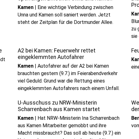
Pr
Kamen
|
Eine wichtige Verbindung zwischen
Ka
Unna und Kamen soll saniert werden. Jetzt
Blu
steht der Zeitplan für die Dortmunder Allee.
zu 
sie
e
A2 bei Kamen: Feuerwehr rettet
Fe
eingeklemmten Autofahrer
adt
Ka
Kamen
|
Autofahrer auf der A2 bei Kamen
ein
brauchten gestern (9.7.) im Feierabendverkehr
viel Geduld. Grund war die Rettung eines
eingeklemmten Autofahrers nach einem Unfall.
U-Ausschuss zu NRW-Ministerin
We
Scharrenbach aus Kamen startet
de
Kamen
|
Hat NRW-Ministerin Ina Scharrenbach
Be
aus Kamen Mitarbeiter gemobbt und ihre
vo
Macht missbraucht? Das soll ab heute (9.7.) ein