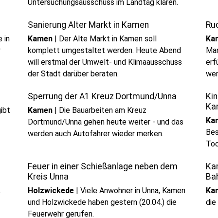
Untersuchungsausschuss im Landtag klären.
Sanierung Alter Markt in Kamen
Rud
 in
Kamen
|
Der Alte Markt in Kamen soll
Ka
r
komplett umgestaltet werden. Heute Abend
Man
will erstmal der Umwelt- und Klimaausschuss
erf
der Stadt darüber beraten.
we
Sperrung der A1 Kreuz Dortmund/Unna
Ki
Ka
ibt
Kamen
|
Die Bauarbeiten am Kreuz
Ka
Dortmund/Unna gehen heute weiter - und das
Bes
werden auch Autofahrer wieder merken.
Toc
Feuer in einer Schießanlage neben dem
Ka
Kreis Unna
Ba
Holzwickede
|
Viele Anwohner in Unna, Kamen
Ka
e
und Holzwickede haben gestern (20.04.) die
die
Feuerwehr gerufen.