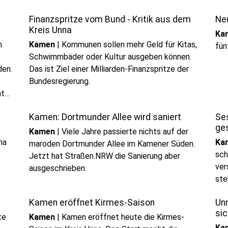
Finanzspritze vom Bund - Kritik aus dem
Ne
Kreis Unna
Ka
h
Kamen
|
Kommunen sollen mehr Geld für Kitas,
fün
Schwimmbäder oder Kultur ausgeben können.
den.
Das ist Ziel einer Milliarden-Finanzspritze der
Bundesregierung.
nt
Kamen: Dortmunder Allee wird saniert
Se
ge
Kamen
|
Viele Jahre passierte nichts auf der
na
Ka
maroden Dortmunder Allee im Kamener Süden.
sch
Jetzt hat Straßen.NRW die Sanierung aber
ver
ausgeschrieben.
ste
Kamen eröffnet Kirmes-Saison
Un
si
te
Kamen
|
Kamen eröffnet heute die Kirmes-
Ka