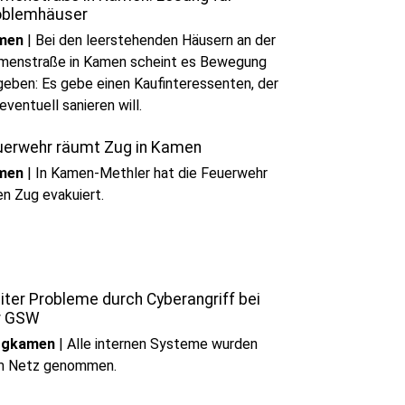
oblemhäuser
men
|
Bei den leerstehenden Häusern an der
menstraße in Kamen scheint es Bewegung
geben: Es gebe einen Kaufinteressenten, der
 eventuell sanieren will.
uerwehr räumt Zug in Kamen
men
|
In Kamen-Methler hat die Feuerwehr
en Zug evakuiert.
iter Probleme durch Cyberangriff bei
r GSW
rgkamen
|
Alle internen Systeme wurden
m Netz genommen.