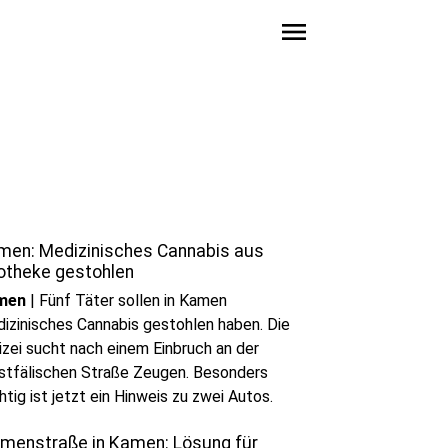
menu
men: Medizinisches Cannabis aus
otheke gestohlen
men
|
Fünf Täter sollen in Kamen
izinisches Cannabis gestohlen haben. Die
izei sucht nach einem Einbruch an der
tfälischen Straße Zeugen. Besonders
htig ist jetzt ein Hinweis zu zwei Autos.
umenstraße in Kamen: Lösung für