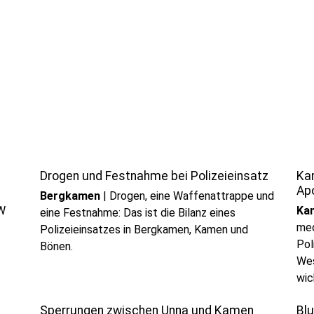
Drogen und Festnahme bei Polizeieinsatz
Ka
Ap
Bergkamen
|
Drogen, eine Waffenattrappe und
SW
Ka
eine Festnahme: Das ist die Bilanz eines
med
Polizeieinsatzes in Bergkamen, Kamen und
Pol
Bönen.
Wes
wic
Sperrungen zwischen Unna und Kamen
Bl