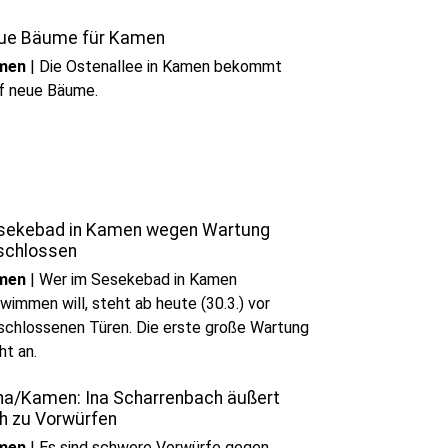
ue Bäume für Kamen
men
|
Die Ostenallee in Kamen bekommt
f neue Bäume.
sekebad in Kamen wegen Wartung
schlossen
men
|
Wer im Sesekebad in Kamen
wimmen will, steht ab heute (30.3.) vor
schlossenen Türen. Die erste große Wartung
ht an.
na/Kamen: Ina Scharrenbach äußert
ch zu Vorwürfen
men
|
Es sind schwere Vorwürfe gegen