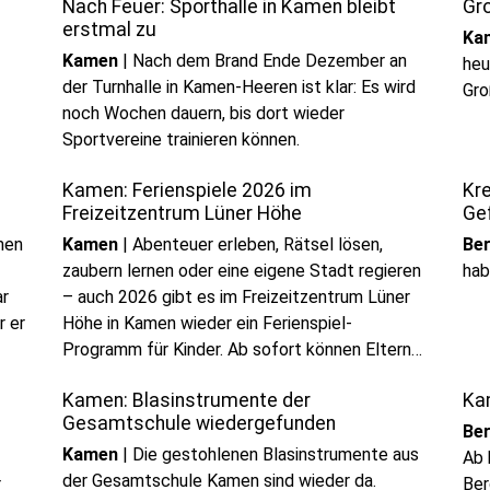
Nach Feuer: Sporthalle in Kamen bleibt
Gr
erstmal zu
Ka
Kamen
|
Nach dem Brand Ende Dezember an
heu
der Turnhalle in Kamen-Heeren ist klar: Es wird
Gro
noch Wochen dauern, bis dort wieder
Sportvereine trainieren können.
Kamen: Ferienspiele 2026 im
Kr
Freizeitzentrum Lüner Höhe
Ge
men
Kamen
|
Abenteuer erleben, Rätsel lösen,
Be
zaubern lernen oder eine eigene Stadt regieren
hab
ar
– auch 2026 gibt es im Freizeitzentrum Lüner
r er
Höhe in Kamen wieder ein Ferienspiel-
Programm für Kinder. Ab sofort können Eltern
ihre Kinder für die beliebten Angebote
Kamen: Blasinstrumente der
Ka
anmelden.
Gesamtschule wiedergefunden
Be
Kamen
|
Die gestohlenen Blasinstrumente aus
Ab 
der Gesamtschule Kamen sind wieder da.
r
Ber