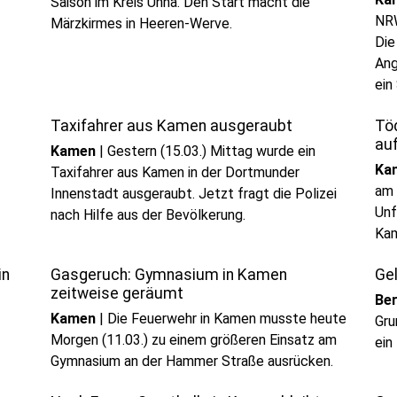
Saison im Kreis Unna. Den Start macht die
NRW
Märzkirmes in Heeren-Werve.
Die
Ang
ein
s
Taxifahrer aus Kamen ausgeraubt
Töd
au
Kamen
|
Gestern (15.03.) Mittag wurde ein
Ka
Taxifahrer aus Kamen in der Dortmunder
am 
Innenstadt ausgeraubt. Jetzt fragt die Polizei
Unf
nach Hilfe aus der Bevölkerung.
Ka
in
Gasgeruch: Gymnasium in Kamen
Ge
zeitweise geräumt
Be
Kamen
|
Die Feuerwehr in Kamen musste heute
Gru
Morgen (11.03.) zu einem größeren Einsatz am
ein
Gymnasium an der Hammer Straße ausrücken.