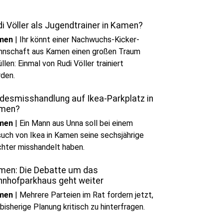
i Völler als Jugendtrainer in Kamen?
men
|
Ihr könnt einer Nachwuchs-Kicker-
nschaft aus Kamen einen großen Traum
üllen: Einmal von Rudi Völler trainiert
rden.
ndesmisshandlung auf Ikea-Parkplatz in
men?
men
|
Ein Mann aus Unna soll bei einem
uch von Ikea in Kamen seine sechsjährige
hter misshandelt haben.
men: Die Debatte um das
hnhofparkhaus geht weiter
men
|
Mehrere Parteien im Rat fordern jetzt,
 bisherige Planung kritisch zu hinterfragen.