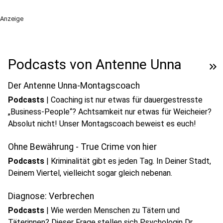
Anzeige
Podcasts von Antenne Unna
keyboard_double_arrow_right
Der Antenne Unna-Montagscoach
Podcasts
|
Coaching ist nur etwas für dauergestresste
„Business-People“? Achtsamkeit nur etwas für Weicheier?
Absolut nicht! Unser Montagscoach beweist es euch!
Ohne Bewährung - True Crime von hier
Podcasts
|
Kriminalität gibt es jeden Tag. In Deiner Stadt,
Deinem Viertel, vielleicht sogar gleich nebenan.
Diagnose: Verbrechen
Podcasts
|
Wie werden Menschen zu Tätern und
Täterinnen? Dieser Frage stellen sich Psychologin Dr.