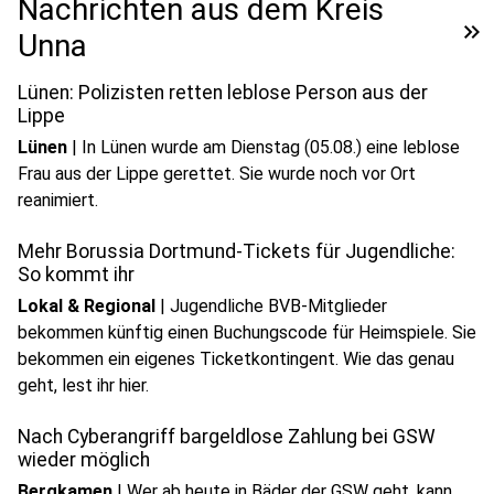
Nachrichten aus dem Kreis
keyboard_double_arrow_right
Unna
Lünen: Polizisten retten leblose Person aus der
Lippe
Lünen
|
In Lünen wurde am Dienstag (05.08.) eine leblose
Frau aus der Lippe gerettet. Sie wurde noch vor Ort
reanimiert.
Mehr Borussia Dortmund-Tickets für Jugendliche:
So kommt ihr
Lokal & Regional
|
Jugendliche BVB-Mitglieder
bekommen künftig einen Buchungscode für Heimspiele. Sie
bekommen ein eigenes Ticketkontingent. Wie das genau
geht, lest ihr hier.
Nach Cyberangriff bargeldlose Zahlung bei GSW
wieder möglich
Bergkamen
|
Wer ab heute in Bäder der GSW geht, kann