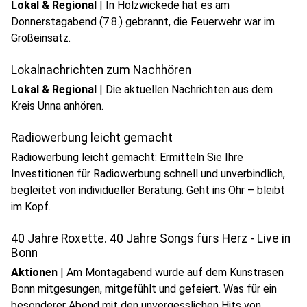
Lokal & Regional
|
In Holzwickede hat es am
Donnerstagabend (7.8.) gebrannt, die Feuerwehr war im
play_circle
Großeinsatz.
Audio anhören
Lokalnachrichten zum Nachhören
Lokal & Regional
|
Die aktuellen Nachrichten aus dem
Kreis Unna anhören.
Radiowerbung leicht gemacht
Radiowerbung leicht gemacht: Ermitteln Sie Ihre
Investitionen für Radiowerbung schnell und unverbindlich,
begleitet von individueller Beratung. Geht ins Ohr – bleibt
im Kopf.
40 Jahre Roxette. 40 Jahre Songs fürs Herz - Live in
Bonn
Aktionen
|
Am Montagabend wurde auf dem Kunstrasen
Bonn mitgesungen, mitgefühlt und gefeiert. Was für ein
besonderer Abend mit den unvergesslichen Hits von