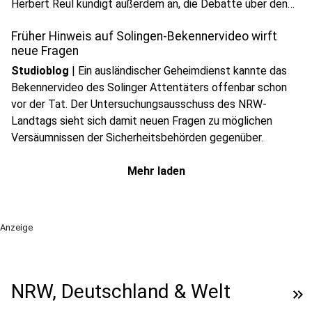
play_circle
Herbert Reul kündigt außerdem an, die Debatte über den
Audio anhören
Umgang mit bekannten Gefährdern sachlich zu führen und
Früher Hinweis auf Solingen-Bekennervideo wirft
mögliche Konsequenzen zu prüfen.
neue Fragen
Studioblog
|
Ein ausländischer Geheimdienst kannte das
Bekennervideo des Solinger Attentäters offenbar schon
vor der Tat. Der Untersuchungsausschuss des NRW-
Landtags sieht sich damit neuen Fragen zu möglichen
Versäumnissen der Sicherheitsbehörden gegenüber.
Mehr laden
Anzeige
NRW, Deutschland & Welt
keyboard_double_arrow_right