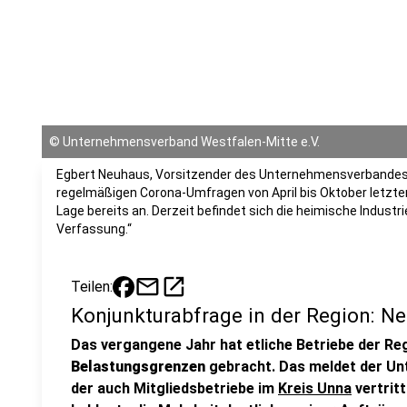
©
Unternehmensverband Westfalen-Mitte e.V.
Egbert Neuhaus, Vorsitzender des Unternehmensverbandes 
regelmäßigen Corona-Umfragen von April bis Oktober letzt
Lage bereits an. Derzeit befindet sich die heimische Industr
Verfassung.“
mail
open_in_new
Teilen:
Konjunkturabfrage in der Region: Ne
Das vergangene Jahr hat etliche Betriebe der Re
Belastungsgrenzen
gebracht. Das meldet der U
der auch Mitgliedsbetriebe im
Kreis Unna
vertritt