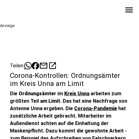
menu
Anzeige
mail
open_in_new
Teilen:
Corona-Kontrollen: Ordnungsämter
im Kreis Unna am Limit
Die
Ordnungsämter
im
Kreis Unna
arbeiten zum
größten Teil
am Limit
. Das hat eine Nachfrage von
Antenne Unna ergeben. Die
Corona-Pandemie
hat
zusätzliche Arbeit gebracht. Mitarbeiter im
Außendienst achten auf die Einhaltung der
Maskenpflicht. Dazu kommt die gewohnte Arbeit -
zum Beispiel das Aufschreiben von Falschparkern.