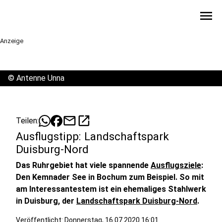
menu
Anzeige
©
Antenne Unna
mail
open_in_new
Teilen:
Ausflugstipp: Landschaftspark
Duisburg-Nord
Das Ruhrgebiet hat viele spannende
Ausflugsziele
:
Den Kemnader See in Bochum zum Beispiel. So mit
am Interessantestem ist ein ehemaliges Stahlwerk
in Duisburg, der
Landschaftspark Duisburg-Nord
.
Veröffentlicht:
Donnerstag, 16.07.2020 16:01