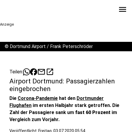
menu
Anzeige
©
Dortmund Airport / Frank Peterschröder
mail
open_in_new
Teilen:
Airport Dortmund: Passagierzahlen
eingebrochen
Die
Corona-Pandemie
hat den
Dortmunder
Flughafen
im ersten Halbjahr stark getroffen. Die
Zahl der Passagiere sank um
fast 60 Prozent
im
Vergleich zum Vorjahr.
Veröffentlicht:
Freitag, 03.07.2020 05:54