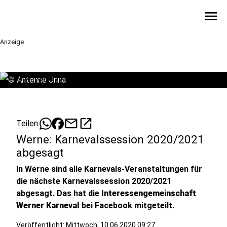
menu
Anzeige
©
Antenne Unna
mail
open_in_new
Teilen:
Werne: Karnevalssession 2020/2021
abgesagt
In Werne sind alle Karnevals-Veranstaltungen für
die nächste Karnevalssession 2020/2021
abgesagt. Das hat die
Interessengemeinschaft
Werner Karneval
bei Facebook mitgeteilt.
Veröffentlicht:
Mittwoch, 10.06.2020 09:27