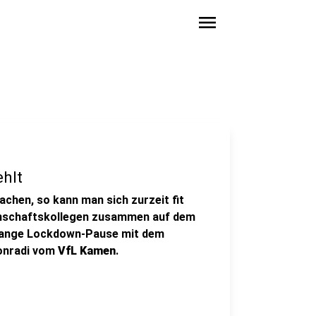
menu
ehlt
chen, so kann man sich zurzeit fit
annschaftskollegen zusammen auf dem
e lange Lockdown-Pause mit dem
onradi vom
VfL Kamen
.