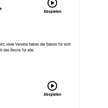
play_circle
e
Abspielen
t, viele Vereine haben die Saison für sich
h das Beste für alle:
play_circle
Abspielen