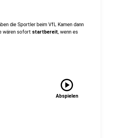
haben die Sportler beim VfL Kamen dann
le wären sofort
startbereit
, wenn es
play_circle
Abspielen