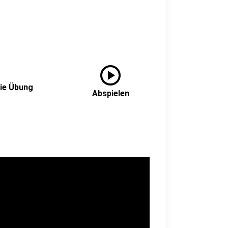
play_circle
Die Übung
Abspielen