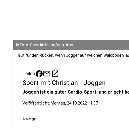
©
Foto: Christin Klose/dpa-tmn
Gut für den Rücken, wenn Jogger auf weichen Waldböden la
mail
open_in_new
Teilen:
Sport mit Christian - Joggen
Joggen ist ein guter Cardio-Sport, und er geht b
Veröffentlicht:
Montag, 24.10.2022 11:37
Anzeige