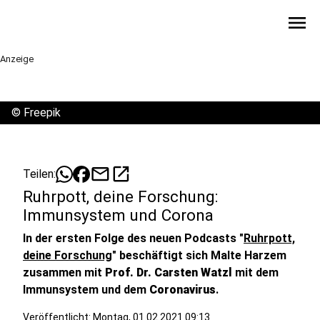
menu
Anzeige
©
Freepik
mail
open_in_new
Teilen:
Ruhrpott, deine Forschung:
Immunsystem und Corona
In der ersten Folge des neuen Podcasts "
Ruhrpott,
deine Forschung
" beschäftigt sich Malte Harzem
zusammen mit
Prof. Dr. Carsten Watzl
mit dem
Immunsystem und dem
Coronavirus
.
Veröffentlicht:
Montag, 01.02.2021 09:13