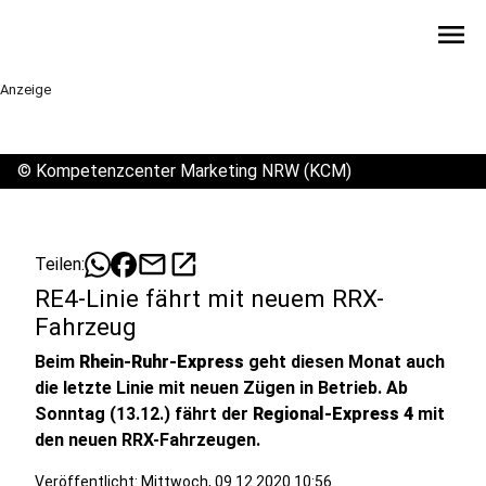
menu
Anzeige
©
Kompetenzcenter Marketing NRW (KCM)
mail
open_in_new
Teilen:
RE4-Linie fährt mit neuem RRX-
Fahrzeug
Beim
Rhein-Ruhr-Express
geht diesen Monat auch
die letzte Linie mit neuen Zügen in Betrieb. Ab
Sonntag (13.12.) fährt der
Regional-Express 4
mit
den neuen RRX-Fahrzeugen.
Veröffentlicht:
Mittwoch, 09.12.2020 10:56