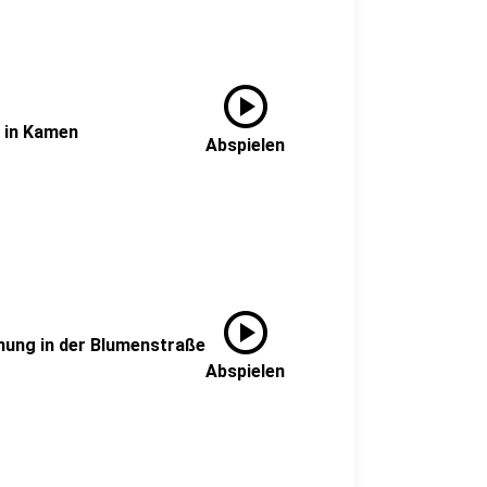
play_circle
 in Kamen
Abspielen
play_circle
nung in der Blumenstraße
Abspielen