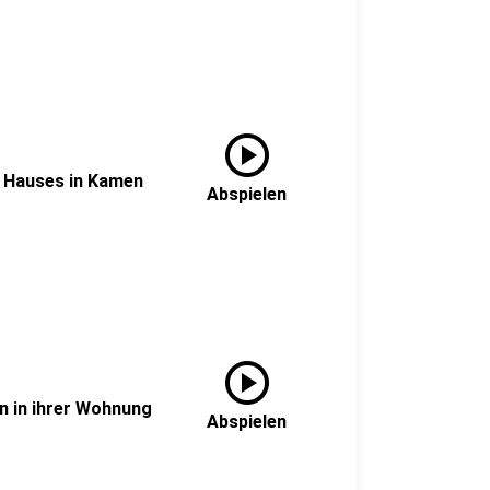
play_circle
 Hauses in Kamen
Abspielen
play_circle
en in ihrer Wohnung
Abspielen