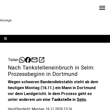
menu
Anzeige
©
mail
open_in_new
Teilen:
Nach Tankstelleneinbruch in Selm:
Prozessbeginn in Dortmund
Wegen schweren Bandendiebstahls steht ab dem
heutigen Montag (16.11.) ein Mann in Dortmund
vor dem Landgericht. In dem Prozess geht es
unter anderem um eine
Tankstelle
in
Selm
.
Veröffentlicht:
Montag, 16.11.2020 13:16