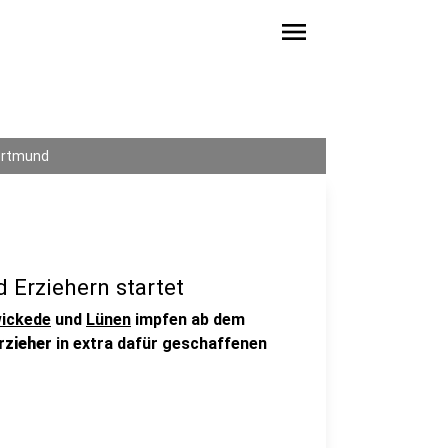
menu
Dortmund
 Erziehern startet
ickede
und
Lünen
impfen ab dem
rzieher
in extra dafür geschaffenen