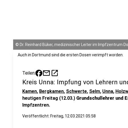
©
Dr. Reinhard Büker, medizinischer Leiter im Impfzentrum 
Auch in Dortmund sind die ersten Dosen verimpft worden.
mail
open_in_new
Teilen:
Kreis Unna: Impfung von Lehrern und
Kamen
,
Bergkamen
,
Schwerte
,
Selm
,
Unna
,
Holzw
heutigen Freitag (12.03.)
Grundschullehrer und E
Impfzentren.
Veröffentlicht:
Freitag, 12.03.2021 05:58