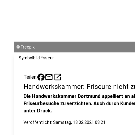
©
Freepik
Symbolbild Friseur
mail
open_in_new
Teilen:
Handwerkskammer: Friseure nicht zu
Die
Handwerkskammer Dortmund
appelliert an a
Friseurbesuche
zu verzichten. Auch durch Kunde
unter Druck.
Veröffentlicht:
Samstag, 13.02.2021 08:21