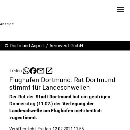
menu
Anzeige
©
Dortmund Airport / Aerowest GmbH
mail
open_in_new
Teilen:
Flughafen Dortmund: Rat Dortmund
stimmt für Landeschwellen
Der Rat der
Stadt Dortmund
hat am gestrigen
Donnerstag (11.02.) der
Verlegung der
Landeschwelle am Flughafen
mehrheitlich
zugestimmt
.
Veröffentlicht:
Freitag, 12.02.2021 11:55