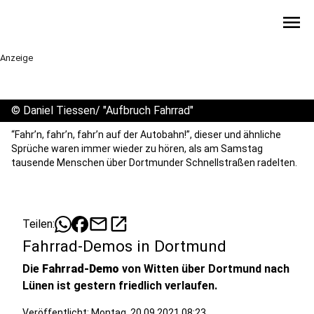
menu
Anzeige
©
Daniel Tiessen/ "Aufbruch Fahrrad"
“Fahr’n, fahr’n, fahr’n auf der Autobahn!”, dieser und ähnliche
Sprüche waren immer wieder zu hören, als am Samstag
tausende Menschen über Dortmunder Schnellstraßen radelten.
mail
open_in_new
Teilen:
Fahrrad-Demos in Dortmund
Die
Fahrrad-Demo
von Witten über Dortmund nach
Lünen ist gestern friedlich verlaufen.
Veröffentlicht:
Montag, 20.09.2021 08:23