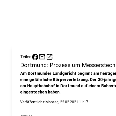
mail
open_in_new
Teilen:
Dortmund: Prozess um Messerstech
Am
Dortmunder Landgericht
beginnt am heutigen
eine
gefährliche Körperverletzung
. Der 30-jähri
am Hauptbahnhof in Dortmund auf einem Bahnste
eingestochen haben.
Veröffentlicht:
Montag, 22.02.2021 11:17