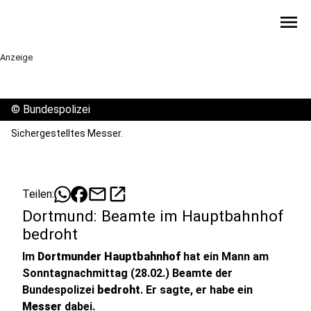
menu
Anzeige
©
Bundespolizei
Sichergestelltes Messer.
mail
open_in_new
Teilen:
Dortmund: Beamte im Hauptbahnhof
bedroht
Im
Dortmunder Hauptbahnhof
hat ein Mann am
Sonntagnachmittag (28.02.) Beamte der
Bundespolizei
bedroht
. Er sagte, er habe ein
Messer
dabei.