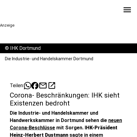
menu
Anzeige
©
IHK Dortmund
Die Industrie- und Handelskammer Dortmund
mail
open_in_new
Teilen:
Corona- Beschränkungen: IHK sieht
Existenzen bedroht
Die Industrie- und Handelskammer und
Handwerkskammer in Dortmund sehen die
neuen
Corona-Beschlüsse
mit Sorgen. I
HK-Präsident
Heinz-Herbert Dustmann
sagte in einem