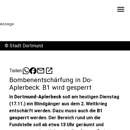
menu
Anzeige
©
Stadt Dortmund
mail
open_in_new
Teilen:
Bombenentschärfung in Do-
Aplerbeck: B1 wird gesperrt
In
Dortmund-Aplerbeck
soll am heutigen Dienstag
(17.11.) ein Blindgänger aus dem 2. Weltkrieg
entschärft werden. Dazu muss auch die
B1
gesperrt
werden. Der Bereich rund um die
Fundstelle soll ab etwa
13 Uhr
geräumt und