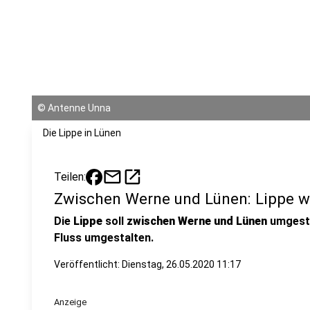
©
Antenne Unna
Die Lippe in Lünen
mail
open_in_new
Teilen:
Zwischen Werne und Lünen: Lippe 
Die
Lippe
soll
zwischen Werne und Lünen
umgesta
Fluss umgestalten.
Veröffentlicht:
Dienstag, 26.05.2020 11:17
Anzeige