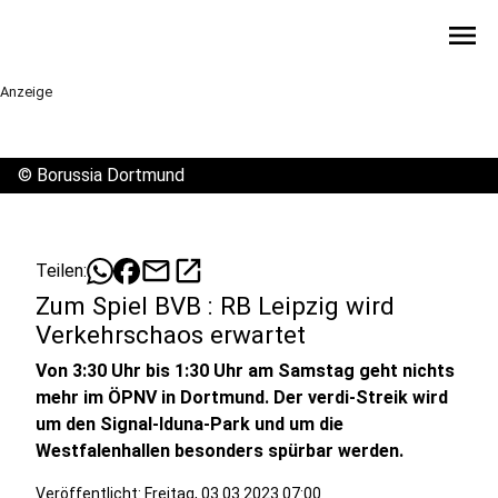
menu
Anzeige
©
Borussia Dortmund
mail
open_in_new
Teilen:
Zum Spiel BVB : RB Leipzig wird
Verkehrschaos erwartet
Von 3:30 Uhr bis 1:30 Uhr am Samstag geht nichts
mehr im ÖPNV in Dortmund. Der verdi-Streik wird
um den Signal-Iduna-Park und um die
Westfalenhallen besonders spürbar werden.
Veröffentlicht:
Freitag, 03.03.2023 07:00