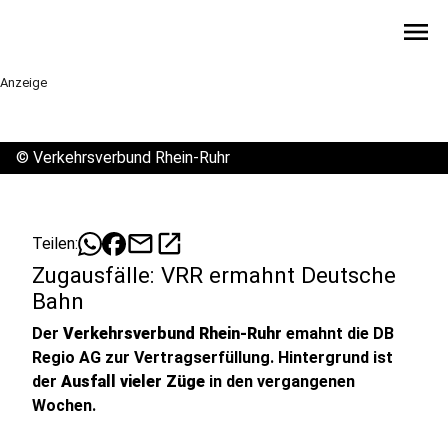
menu
Anzeige
©
Verkehrsverbund Rhein-Ruhr
mail
open_in_new
Teilen:
Zugausfälle: VRR ermahnt Deutsche
Bahn
Der
Verkehrsverbund Rhein-Ruhr
emahnt die DB
Regio AG zur Vertragserfüllung. Hintergrund ist
der
Ausfall vieler Züge
in den vergangenen
Wochen.