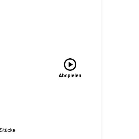
play_circle
Abspielen
 Stücke