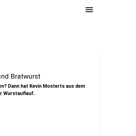
menu
und Bratwurst
ten? Dann hat Kevin Mosterts aus dem
r Wurstauflauf.