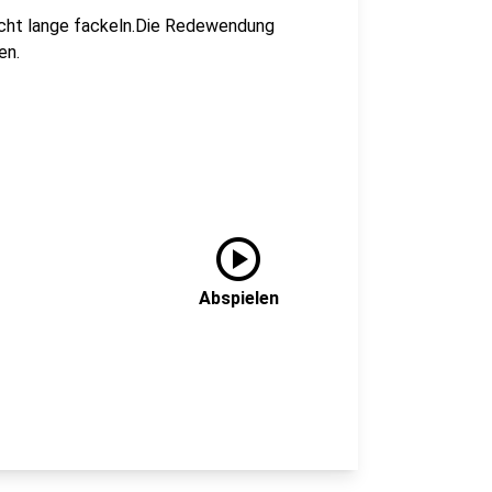
 nicht lange fackeln.Die Redewendung
en.
play_circle
Abspielen