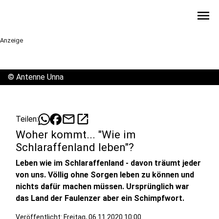
menu
Anzeige
©
Antenne Unna
mail
open_in_new
Teilen:
Woher kommt... "Wie im
Schlaraffenland leben"?
Leben wie im Schlaraffenland - davon träumt jeder
von uns. Völlig ohne Sorgen leben zu können und
nichts dafür machen müssen. Ursprünglich war
das Land der Faulenzer aber ein Schimpfwort.
Veröffentlicht:
Freitag, 06.11.2020 10:00