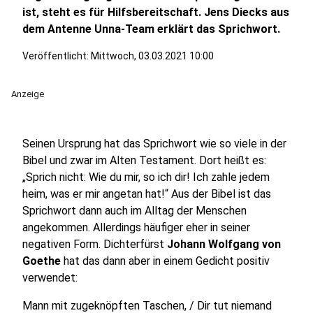
ist, steht es für Hilfsbereitschaft. Jens Diecks aus
dem Antenne Unna-Team erklärt das Sprichwort.
Veröffentlicht:
Mittwoch, 03.03.2021 10:00
Anzeige
Seinen Ursprung hat das Sprichwort wie so viele in der
Bibel und zwar im Alten Testament. Dort heißt es:
„Sprich nicht: Wie du mir, so ich dir! Ich zahle jedem
heim, was er mir angetan hat!“ Aus der Bibel ist das
Sprichwort dann auch im Alltag der Menschen
angekommen. Allerdings häufiger eher in seiner
negativen Form. Dichterfürst
Johann Wolfgang von
Goethe
hat das dann aber in einem Gedicht positiv
verwendet:
Mann mit zugeknöpften Taschen, / Dir tut niemand