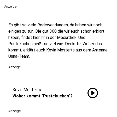
Anzeige
Es gibt so viele Redewendungen, da haben wir noch
einiges zu tun. Die gut 300 die wir euch schon erklärt
haben, findet hier ihr in der Mediathek. Und
Pustekuchen heißt so viel wie: Denkste. Woher das
kommt, erklärt euch Kevin Mosterts aus dem Antenne
Unna-Team.
Anzeige
play_circle
Kevin Mosterts
Woher kommt "Pustekuchen"?
Anzeige