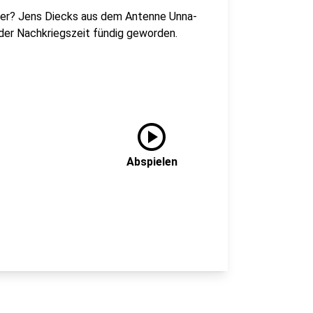
cher? Jens Diecks aus dem Antenne Unna-
 der Nachkriegszeit fündig geworden.
play_circle
Abspielen