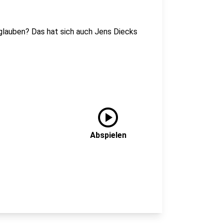
lauben? Das hat sich auch Jens Diecks
play_circle
Abspielen