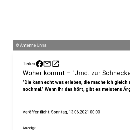
©
Antenne Unna
mail
open_in_new
Teilen:
Woher kommt – "Jmd. zur Schneck
"Die kann echt was erleben, die mache ich gleich
nochmal." Wenn ihr das hört, gibt es meistens Är
Veröffentlicht:
Sonntag, 13.06.2021 00:00
Anzeige