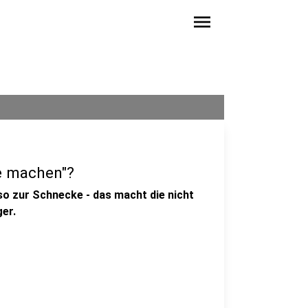
menu
e machen"?
 so zur Schnecke - das macht die nicht
ger.