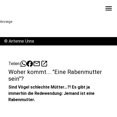
menu
Anzeige
©
Antenne Unna
mail
open_in_new
Teilen:
Woher kommt... "Eine Rabenmutter
sein"?
Sind Vögel schlechte Mütter...?! Es gibt ja
immerhin die Redewendung: Jemand ist eine
Rabenmutter.