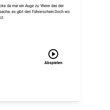
rücke da mal ein Auge zu. Wenn das der
tsache, es gibt den Führerschein.Doch wo
pt.
play_circle
Abspielen