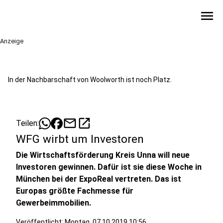
menu
Anzeige
In der Nachbarschaft von Woolworth ist noch Platz.
mail
open_in_new
Teilen:
WFG wirbt um Investoren
Die Wirtschaftsförderung Kreis Unna will neue
Investoren gewinnen. Dafür ist sie diese Woche in
München bei der ExpoReal vertreten. Das ist
Europas größte Fachmesse für
Gewerbeimmobilien.
Veröffentlicht:
Montag, 07.10.2019 10:56