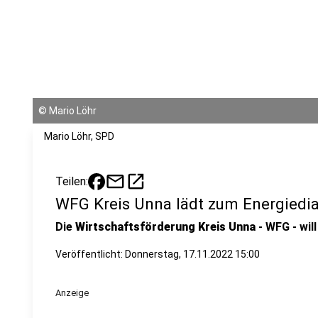
©
Mario Löhr
Mario Löhr, SPD
mail
open_in_new
Teilen:
WFG Kreis Unna lädt zum Energiedi
Die
Wirtschaftsförderung Kreis Unna
- WFG - wil
Veröffentlicht:
Donnerstag, 17.11.2022 15:00
Anzeige