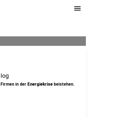
menu
alog
l Firmen in der
Energiekrise
beistehen.