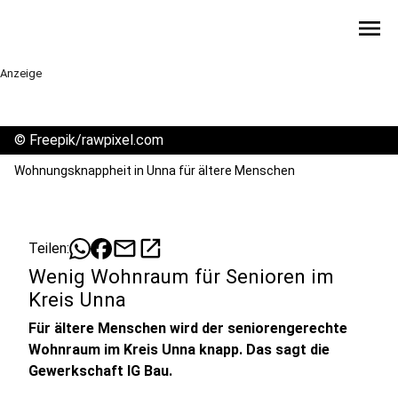
menu
Anzeige
©
Freepik/rawpixel.com
Wohnungsknappheit in Unna für ältere Menschen
mail
open_in_new
Teilen:
Wenig Wohnraum für Senioren im
Kreis Unna
Für ältere Menschen wird der seniorengerechte
Wohnraum im Kreis Unna knapp. Das sagt die
Gewerkschaft IG Bau.