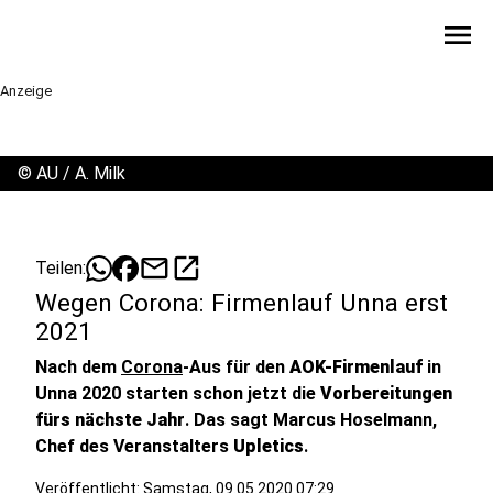
menu
Anzeige
©
AU / A. Milk
mail
open_in_new
Teilen:
Wegen Corona: Firmenlauf Unna erst
2021
Nach dem
Corona
-Aus für den
AOK-Firmenlauf
in
Unna 2020 starten schon jetzt die
Vorbereitungen
fürs nächste Jahr
. Das sagt Marcus Hoselmann,
Chef des Veranstalters
Upletics
.
Veröffentlicht:
Samstag, 09.05.2020 07:29