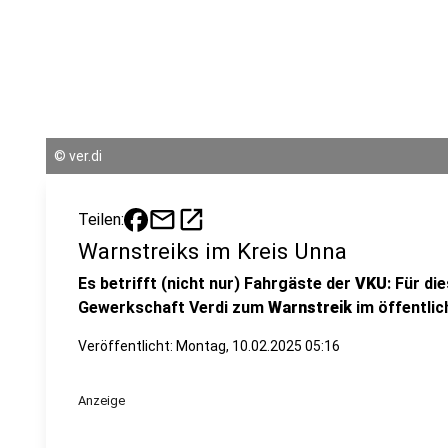
©
ver.di
mail
open_in_new
Teilen:
Warnstreiks im Kreis Unna
Es betrifft (nicht nur) Fahrgäste der
VKU
: Für di
Gewerkschaft Verdi zum
Warnstreik
im öffentlic
Veröffentlicht:
Montag, 10.02.2025 05:16
Anzeige