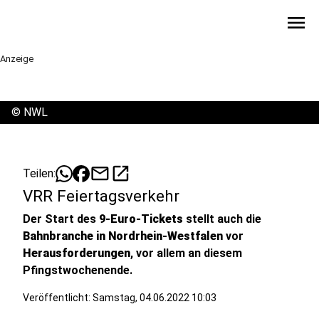
menu
Anzeige
©
NWL
mail
open_in_new
Teilen:
VRR Feiertagsverkehr
Der Start des
9-Euro-Tickets
stellt auch die
Bahnbranche in Nordrhein-Westfalen
vor
Herausforderungen
, vor allem an diesem
Pfingstwochenende.
Veröffentlicht:
Samstag, 04.06.2022 10:03