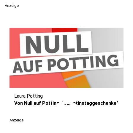
Anzeige
Laura Potting
play_circle
Von Null auf Potting: "Valentinstaggeschenke"
Anzeige