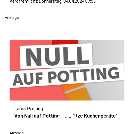
Veröffentlicht:
Donnerstag, 04.04.2024 07:55
Anzeige
Laura Potting
play_circle
Von Null auf Potting: "Unnütze Küchengeräte"
Anzeige