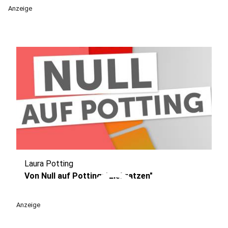
Anzeige
Laura Potting
play_circle
Von Null auf Potting: "Eiskratzen"
Anzeige