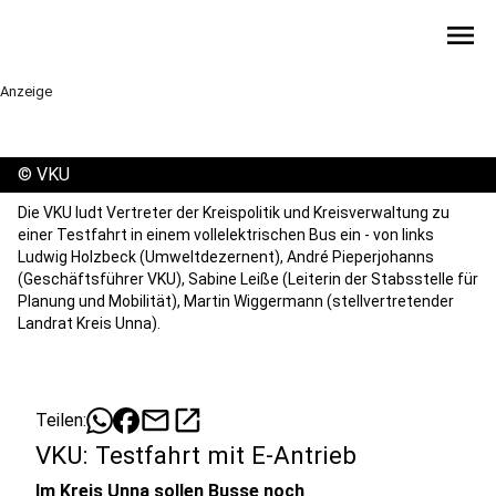
menu
Anzeige
©
VKU
Die VKU ludt Vertreter der Kreispolitik und Kreisverwaltung zu
einer Testfahrt in einem vollelektrischen Bus ein - von links
Ludwig Holzbeck (Umweltdezernent), André Pieperjohanns
(Geschäftsführer VKU), Sabine Leiße (Leiterin der Stabsstelle für
Planung und Mobilität), Martin Wiggermann (stellvertretender
Landrat Kreis Unna).
mail
open_in_new
Teilen:
VKU: Testfahrt mit E-Antrieb
Im Kreis Unna sollen Busse noch