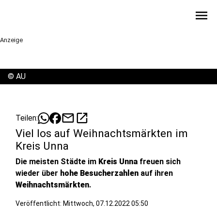
menu
Anzeige
©
AU
mail
open_in_new
Teilen:
Viel los auf Weihnachtsmärkten im
Kreis Unna
Die meisten Städte im
Kreis Unna
freuen sich
wieder über
hohe Besucherzahlen
auf ihren
Weihnachtsmärkten
.
Veröffentlicht:
Mittwoch, 07.12.2022 05:50