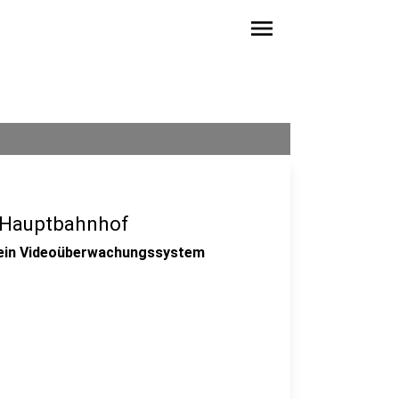
menu
 Hauptbahnhof
 ein Videoüberwachungssystem