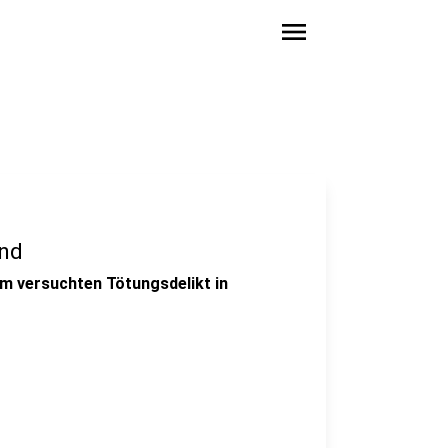
menu
und
em versuchten Tötungsdelikt in