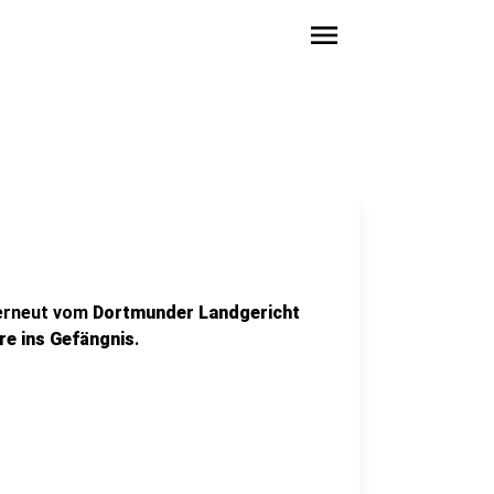
menu
n
 erneut vom
Dortmunder Landgericht
re ins Gefängnis
.