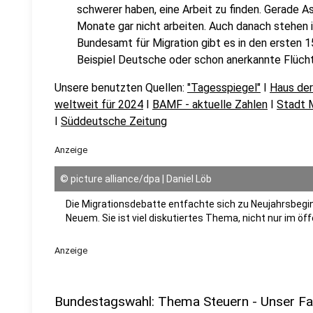
schwerer haben, eine Arbeit zu finden. Gerade As
Monate gar nicht arbeiten. Auch danach stehen i
Bundesamt für Migration gibt es in den ersten
Beispiel Deutsche oder schon anerkannte Flüchtli
Unsere benutzten Quellen:
"Tagesspiegel"
I
Haus der
weltweit für 2024
I
BAMF - aktuelle Zahlen
I
Stadt M
I
Süddeutsche Zeitung
Anzeige
©
picture alliance/dpa | Daniel Löb
Die Migrationsdebatte entfachte sich zu Neujahrsbe
Neuem. Sie ist viel diskutiertes Thema, nicht nur im öf
Anzeige
Bundestagswahl: Thema Steuern - Unser F