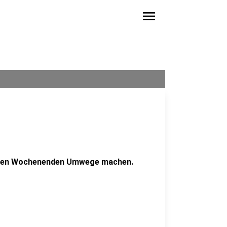
menu
nden Wochenenden Umwege machen.